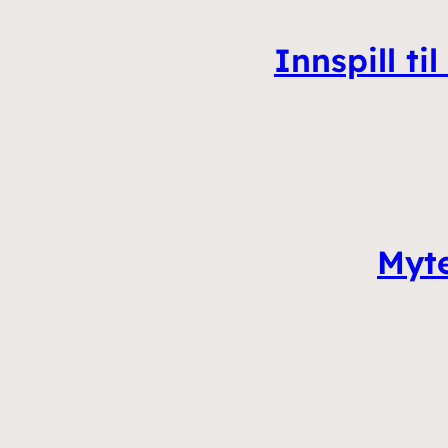
Innspill t
Myte