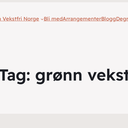
 Vekstfri Norge
Bli med
Arrangementer
Blogg
Deg
Tag:
grønn veks