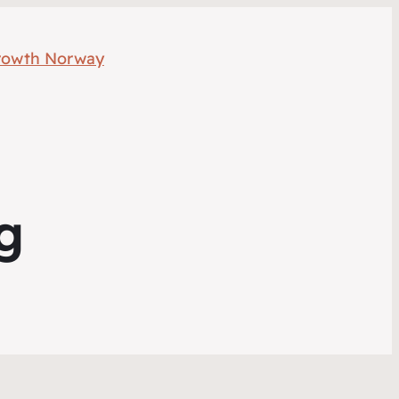
rowth Norway
ng