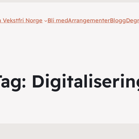
 Vekstfri Norge
Bli med
Arrangementer
Blogg
Deg
Tag:
Digitaliseri