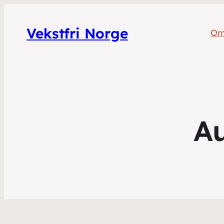
Vekstfri Norge
Om
A