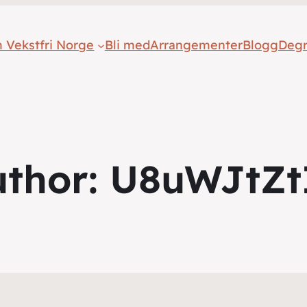
 Vekstfri Norge
Bli med
Arrangementer
Blogg
Deg
uthor:
U8uWJtZt